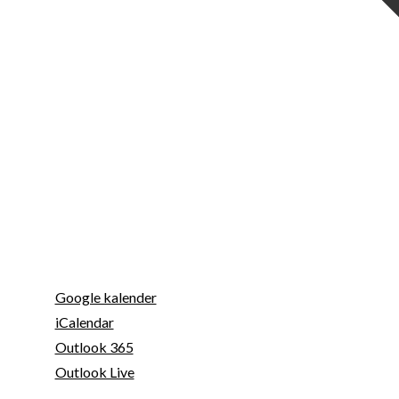
Google kalender
iCalendar
Outlook 365
Outlook Live
© 2026 Loppemarkeder.NU . All Right Reserved.