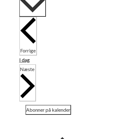
Begivenheder
Forrige
I dag
Begivenheder
Næste
Abonner på kalender