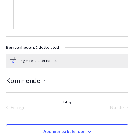
Begivenheder på dette sted
Ingen resultater fundet.
Notice
Kommende
Vælg
dato.
I dag
Forrige
Næste
Begivenheder
Begiven
Abonner på kalender