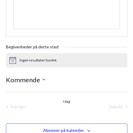
Begivenheder på dette sted
Ingen resultater fundet.
Notice
Kommende
Vælg
dato.
I dag
Forrige
Næste
Begivenheder
Begiven
Abonner på kalender