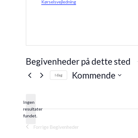
Kørselsvejledning
Begivenheder på dette sted
Kommende
I dag
Vælg
dato.
Ingen
resultater
Notice
fundet.
Forrige
Begivenheder