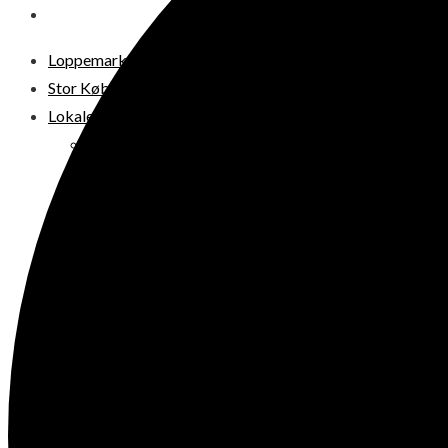
DIT LOPPEMARKED
Loppemarkeder NU! – 2026
Stor København
Lokale loppermarkeder
Vesterbro
Østerbro
Nørrebro
Frederiksberg
Amager
Københavns omegn
Sjælland
Loppemarked i dag
Julemarkeder 2026
Dit loppemarked