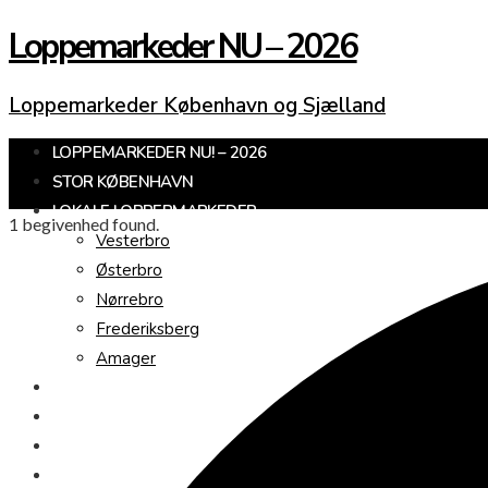
Loppemarkeder NU – 2026
Loppemarkeder København og Sjælland
LOPPEMARKEDER NU! – 2026
STOR KØBENHAVN
LOKALE LOPPERMARKEDER
1 begivenhed found.
Vesterbro
Østerbro
Nørrebro
Frederiksberg
Amager
KØBENHAVNS OMEGN
SJÆLLAND
LOPPEMARKED I DAG
JULEMARKEDER 2026