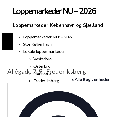
Loppemarkeder NU – 2026
Loppemarkeder København og Sjælland
Loppemarkeder NU! – 2026
Stor København
Lokale loppermarkeder
Vesterbro
Østerbro
Allégade 7-9 , Frederiksberg
Nørrebro
« Alle Begivenheder
Frederiksberg
Amager
Adresse
Københavns omegn
Sjælland
Loppemarked i dag