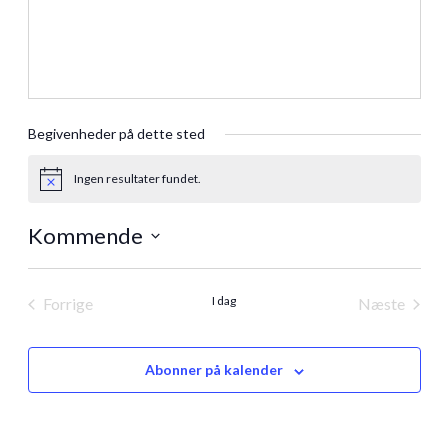
Begivenheder på dette sted
Ingen resultater fundet.
Notice
Kommende
Vælg
dato.
I dag
Forrige
Næste
Begivenheder
Begivenh
Abonner på kalender