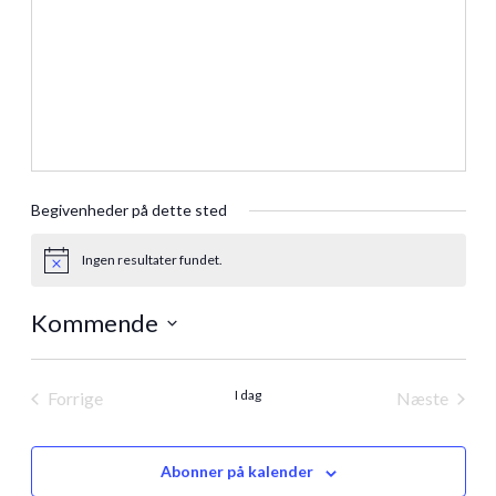
Begivenheder på dette sted
Ingen resultater fundet.
Notice
Kommende
Vælg
dato.
I dag
Forrige
Næste
Begivenheder
Begivenh
Abonner på kalender