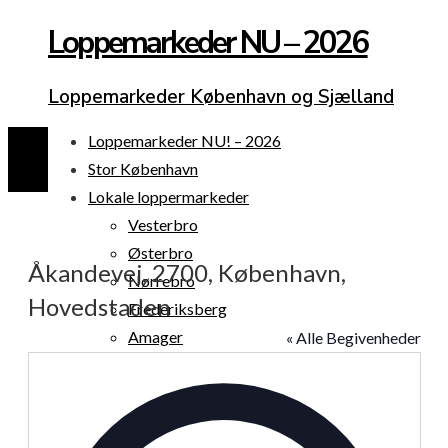
Loppemarkeder NU – 2026
Loppemarkeder København og Sjælland
Loppemarkeder NU! – 2026
Stor København
Lokale loppermarkeder
Vesterbro
Østerbro
Åkandevej, 2700, København,
Nørrebro
Hovedstaden
Frederiksberg
Amager
« Alle Begivenheder
Københavns omegn
Adresse
Sjælland
Loppemarked i dag