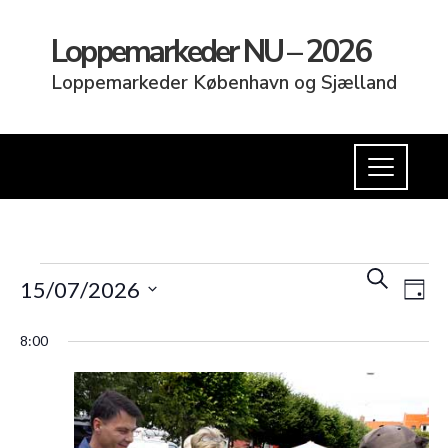
Loppemarkeder NU – 2026
Loppemarkeder København og Sjælland
Begi
Be
Søg
15/07/2026
efter
Dag
Vi
begivenhed
Søgn
Vælg
Na
8:00
dato.
og
visni