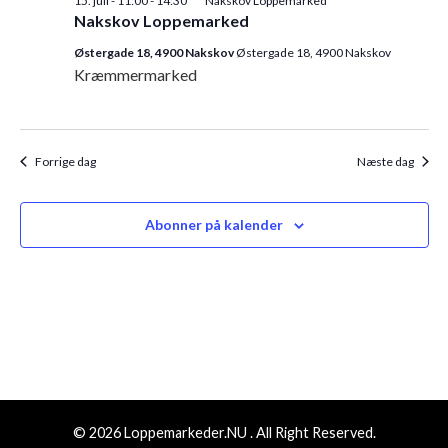
15. juli - 11:00
-
14:30
Nakskov Loppemarked
Nakskov Loppemarked
Østergade 18, 4900 Nakskov
Østergade 18, 4900 Nakskov
Kræmmermarked
Forrige dag
Næste dag
Abonner på kalender
© 2026 Loppemarkeder.NU . All Right Reserved.