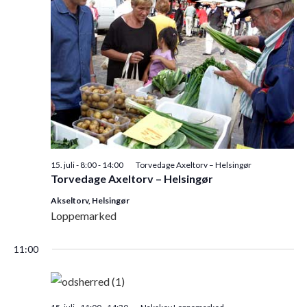
Navig
15. juli - 8:00
-
14:00
Torvedage Axeltorv – Helsingør
Torvedage Axeltorv – Helsingør
Akseltorv, Helsingør
Loppemarked
11:00