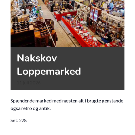
Nakskov
Loppemarked
11
juli
2026
Spændende marked med næsten alt i brugte genstande
også retro og antik.
Set:
228