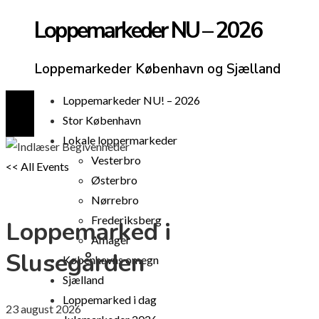
Loppemarkeder NU – 2026
Loppemarkeder København og Sjælland
Loppemarkeder NU! – 2026
Stor København
Lokale loppermarkeder
Vesterbro
<< All Events
Østerbro
Nørrebro
Frederiksberg
Loppemarked i
Amager
Slusegården
Københavns omegn
Sjælland
Loppemarked i dag
23
august
2026