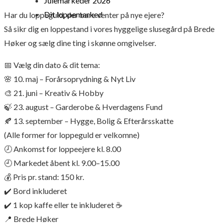
Julemarkeder 2026
Dit loppemarked
Har du loppeguld, der bare venter på nye ejere?
Så sikr dig en loppestand i vores hyggelige slusegård på Brede
Høker og sælg dine ting i skønne omgivelser.
📅 Vælg din dato & dit tema:
🌸 10. maj – Forårsoprydning & Nyt Liv
🎨 21. juni – Kreativ & Hobby
🍃 23. august – Garderobe & Hverdagens Fund
🍂 13. september – Hygge, Bolig & Efterårsskatte
(Alle former for loppeguld er velkomne)
🕗 Ankomst for loppeejere kl. 8.00
🕘 Markedet åbent kl. 9.00–15.00
💰 Pris pr. stand: 150 kr.
✔️ Bord inkluderet
✔️ 1 kop kaffe eller te inkluderet ☕
📍 Brede Høker