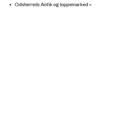
Odsherreds Antik og loppemarked
»
© 2026 Loppemarkeder.NU . All Right Reserved.