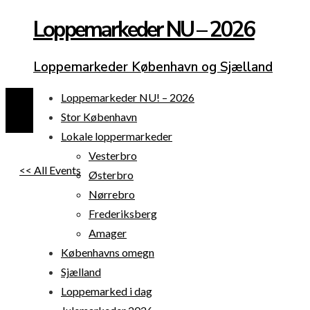
Loppemarkeder NU – 2026
Loppemarkeder København og Sjælland
Loppemarkeder NU! – 2026
Stor København
Lokale loppermarkeder
Vesterbro
<< All Events
Østerbro
Nørrebro
Frederiksberg
Amager
Københavns omegn
Sjælland
Loppemarked i dag