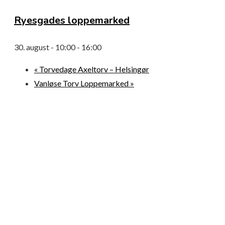
Ryesgades loppemarked
30. august - 10:00
-
16:00
«
Torvedage Axeltorv – Helsingør
Vanløse Torv Loppemarked
»
© 2026 Loppemarkeder.NU . All Right Reserved.