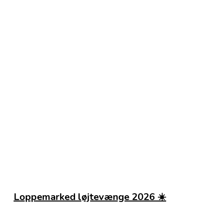
Loppemarked løjtevænge 2026 ☀️