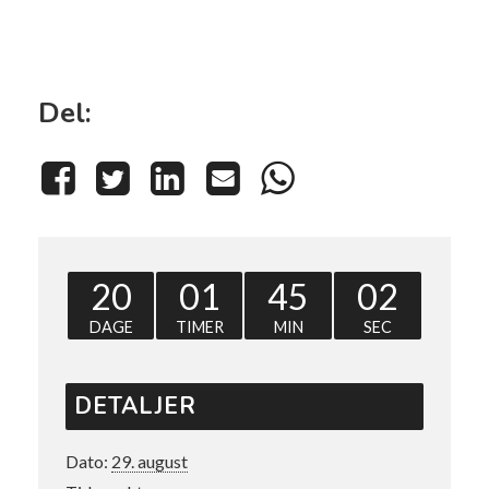
Del:
20
01
45
01
DAGE
TIMER
MIN
SEC
DETALJER
Dato:
29. august