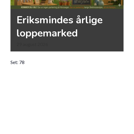
Eriksmindes årlige
loppemarked
29
august
2026
Set: 78