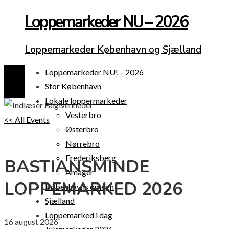
Loppemarkeder NU – 2026
Loppemarkeder København og Sjælland
Loppemarkeder NU! – 2026
Stor København
Lokale loppermarkeder
Vesterbro
<< All Events
Østerbro
Nørrebro
Frederiksberg
BASTIANSMINDE
Amager
LOPPEMARKED 2026
Københavns omegn
Sjælland
Loppemarked i dag
16
august
2026