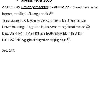
Julemarkeder 2026
Dit loppemarked
AMAGERS HYGGELIGSTE
LOPPEMARKED
med masser af
lopper, musik, kaffe og snacks!!!!
Traditionen tro byder vi velkommen i Bastiansminde
Haveforening – tag dine børn, venner og familie med 😃
DEL DEN FANTASTISKE BEGIVENHED MED DIT
NETVÆRK, og glæd dig til en dejlig dag 🙂
Set:
140