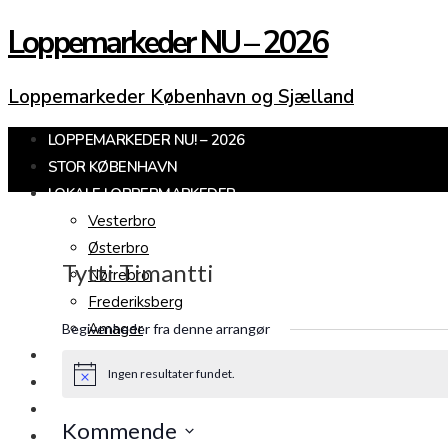
Loppemarkeder NU – 2026
Loppemarkeder København og Sjælland
LOPPEMARKEDER NU! – 2026
STOR KØBENHAVN
LOKALE LOPPERMARKEDER
Vesterbro
Østerbro
Tytti Timantti
Nørrebro
Frederiksberg
Amager
Begivenheder fra denne arrangør
KØBENHAVNS OMEGN
Ingen resultater fundet.
Notice
SJÆLLAND
LOPPEMARKED I DAG
Kommende
JULEMARKEDER 2026