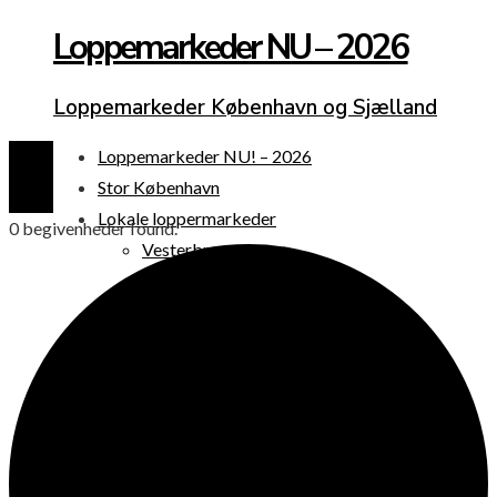
Loppemarkeder NU – 2026
Loppemarkeder København og Sjælland
Loppemarkeder NU! – 2026
Stor København
Lokale loppermarkeder
0 begivenheder found.
Vesterbro
Østerbro
Nørrebro
Frederiksberg
Amager
Københavns omegn
Sjælland
Loppemarked i dag