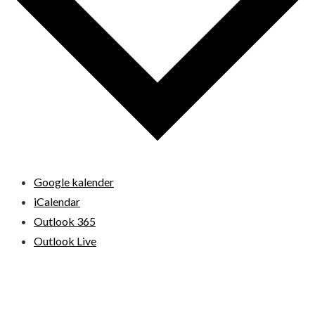
Google kalender
iCalendar
Outlook 365
Outlook Live
© 2026 Loppemarkeder.NU . All Right Reserved.