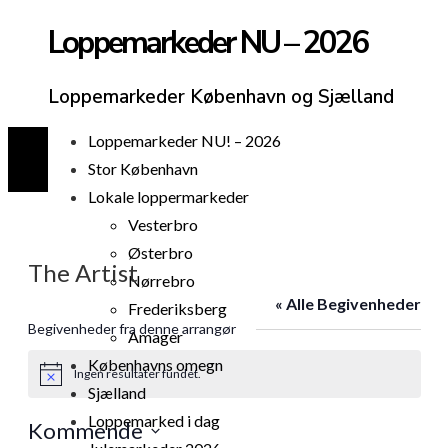
Loppemarkeder NU – 2026
Loppemarkeder København og Sjælland
Loppemarkeder NU! – 2026
Stor København
Lokale loppermarkeder
Vesterbro
Østerbro
The Artist
Nørrebro
« Alle Begivenheder
Frederiksberg
Begivenheder fra denne arrangør
Amager
Københavns omegn
Ingen resultater fundet.
Notice
Sjælland
Loppemarked i dag
Kommende