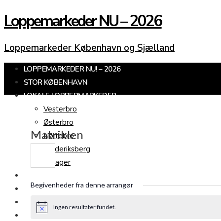
Loppemarkeder NU – 2026
Loppemarkeder København og Sjælland
LOPPEMARKEDER NU! – 2026
STOR KØBENHAVN
LOKALE LOPPERMARKEDER
Vesterbro
Østerbro
Matriklen
Nørrebro
Frederiksberg
Amager
KØBENHAVNS OMEGN
Begivenheder fra denne arrangør
SJÆLLAND
LOPPEMARKED I DAG
Ingen resultater fundet.
Notice
JULEMARKEDER 2026