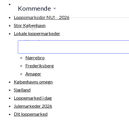
DIT LOPPEMARKED
Kommende
Vælg
Loppemarkeder NU! – 2026
dato.
Stor København
Forrige
Lokale loppermarkeder
Begivenheder
Vesterbro
Østerbro
Nørrebro
Frederiksberg
Amager
Københavns omegn
Sjælland
Loppemarked i dag
© 2026 Loppemarkeder.NU . All Right Reserved.
Julemarkeder 2026
Dit loppemarked