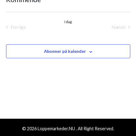
Vælg
dato.
I dag
Forrige
Næste
Begivenheder
Begiven
Abonner på kalender
© 2026 Loppemarkeder.NU . All Right Reserved.