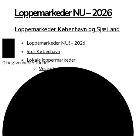
Loppemarkeder NU – 2026
Loppemarkeder København og Sjælland
Loppemarkeder NU! – 2026
Stor København
Lokale loppermarkeder
0 begivenheder found.
Vesterbro
Østerbro
Nørrebro
Frederiksberg
Amager
Københavns omegn
Sjælland
Loppemarked i dag