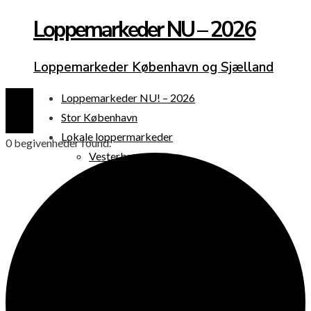
Loppemarkeder NU – 2026
Loppemarkeder København og Sjælland
Loppemarkeder NU! – 2026
Stor København
Lokale loppermarkeder
0 begivenheder found.
Vesterbro
Østerbro
Nørrebro
Frederiksberg
Amager
Københavns omegn
Sjælland
Loppemarked i dag