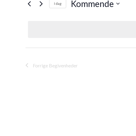
Kommende
I dag
Vælg
dato.
Forrige
Begivenheder