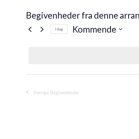
Begivenheder fra denne arra
Kommende
I dag
Vælg
dato.
Forrige
Begivenheder