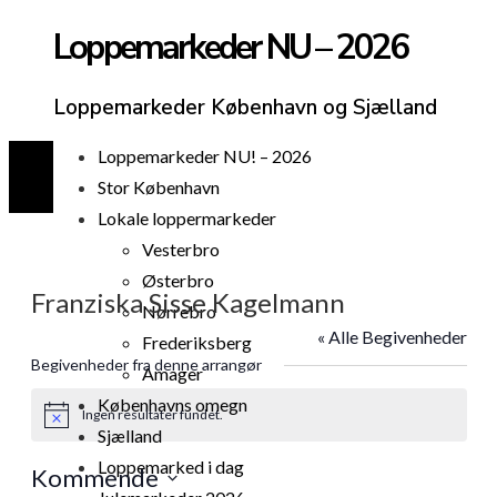
Loppemarkeder NU – 2026
Loppemarkeder København og Sjælland
Loppemarkeder NU! – 2026
Stor København
Lokale loppermarkeder
Vesterbro
Østerbro
Franziska Sisse Kagelmann
Nørrebro
« Alle Begivenheder
Frederiksberg
Begivenheder fra denne arrangør
Amager
Københavns omegn
Ingen resultater fundet.
Notice
Sjælland
Loppemarked i dag
Kommende