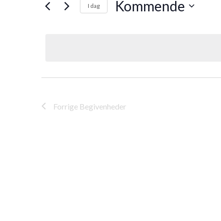
Kommende
I dag
Vælg
dato.
Forrige
Begivenheder