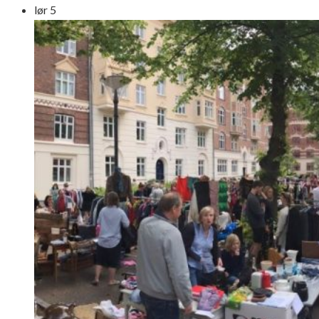
lør
5