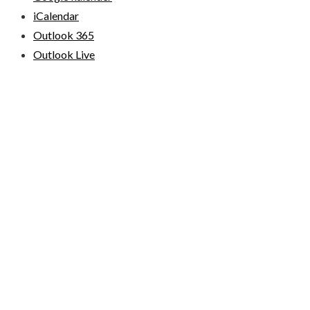
iCalendar
Outlook 365
Outlook Live
© 2026 Loppemarkeder.NU . All Right Reserved.