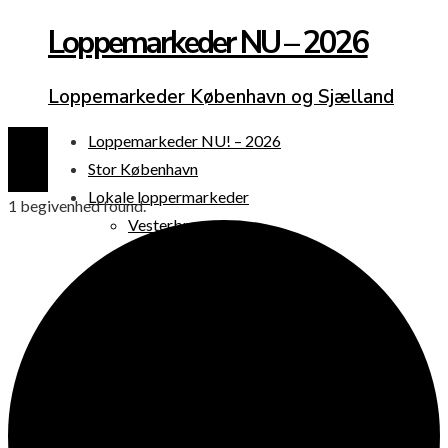
Loppemarkeder NU – 2026
Loppemarkeder København og Sjælland
Loppemarkeder NU! – 2026
Stor København
Lokale loppermarkeder
1 begivenhed found.
Vesterbro
Østerbro
Nørrebro
Frederiksberg
Amager
Københavns omegn
Sjælland
Loppemarked i dag