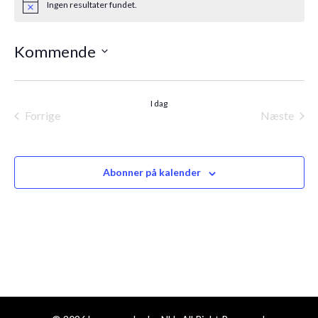
Ingen resultater fundet.
Notice
Kommende
Vælg
dato.
I dag
Forrige
Næste
Begivenheder
Begiven
Abonner på kalender