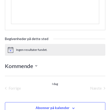
Begivenheder på dette sted
Ingen resultater fundet.
Notice
Kommende
Vælg
dato.
I dag
Forrige
Næste
Begivenheder
Begiven
Abonner på kalender