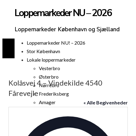
Loppemarkeder NU – 2026
Loppemarkeder København og Sjælland
Loppemarkeder NU! – 2026
Stor København
Lokale loppermarkeder
Vesterbro
Østerbro
Kolåsvej 4 – Vindekilde 4540
Nørrebro
Fårevejle
Frederiksberg
Amager
« Alle Begivenheder
Københavns omegn
Adresse
Sjælland
Loppemarked i dag