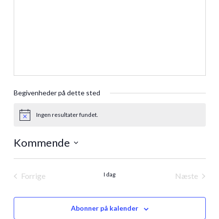
Begivenheder på dette sted
Ingen resultater fundet.
Notice
Kommende
Vælg
dato.
I dag
Forrige
Næste
Begivenheder
Begivenh
Abonner på kalender