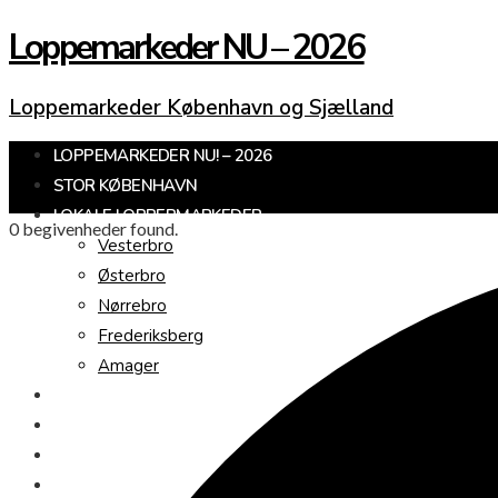
Loppemarkeder NU – 2026
Loppemarkeder København og Sjælland
LOPPEMARKEDER NU! – 2026
STOR KØBENHAVN
LOKALE LOPPERMARKEDER
0 begivenheder found.
Vesterbro
Østerbro
Nørrebro
Frederiksberg
Amager
KØBENHAVNS OMEGN
SJÆLLAND
LOPPEMARKED I DAG
JULEMARKEDER 2026