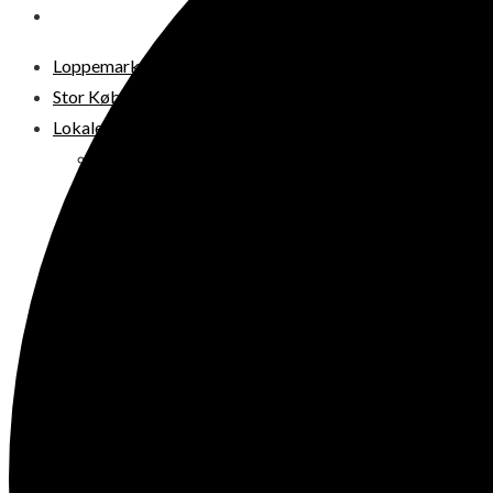
DIT LOPPEMARKED
Loppemarkeder NU! – 2026
Stor København
Lokale loppermarkeder
Vesterbro
Østerbro
Nørrebro
Frederiksberg
Amager
Københavns omegn
Sjælland
Loppemarked i dag
Julemarkeder 2026
Dit loppemarked