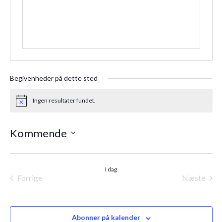
Begivenheder på dette sted
Ingen resultater fundet.
Notice
Kommende
Vælg
dato.
I dag
Forrige
Næste
Begivenheder
Begiven
Abonner på kalender