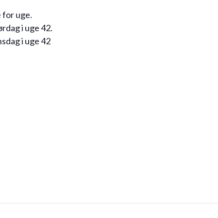
 for uge.
ørdag i uge 42.
nsdag i uge 42