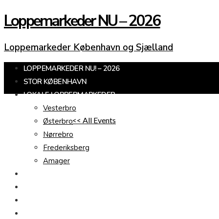
Loppemarkeder NU – 2026
Loppemarkeder København og Sjælland
LOPPEMARKEDER NU! – 2026
STOR KØBENHAVN
LOKALE LOPPERMARKEDER
Vesterbro
<< All Events
Østerbro
Nørrebro
Frederiksberg
Amager
KØBENHAVNS OMEGN
SJÆLLAND
LOPPEMARKED I DAG
JULEMARKEDER 2026