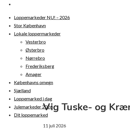
DIT LOPPEMARKED
Loppemarkeder NU! – 2026
Stor København
Lokale loppermarkeder
Vesterbro
Østerbro
Nørrebro
Frederiksberg
Amager
Københavns omegn
Sjælland
Loppemarked i dag
Vig Tuske- og Kr
Julemarkeder 2026
Dit loppemarked
11
juli
2026